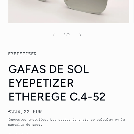
Abrir
elemento
multimedia
de
1
/
6
1
en
una
ventana
EYEPETIZER
modal
GAFAS DE SOL
EYEPETIZER
ETHEREGE C.4-52
Precio
€224,00 EUR
habitual
Impuestos incluidos. Los
gastos de envío
se calculan en la
pantalla de pago.