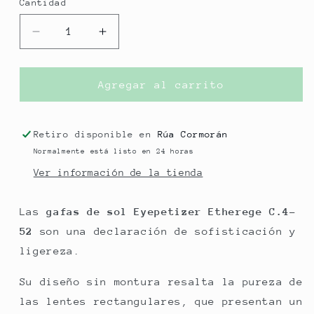
Cantidad
Reducir
Aumentar
cantidad
cantidad
para
para
GAFAS
GAFAS
Agregar al carrito
DE
DE
SOL
SOL
EYEPETIZER
EYEPETIZER
Retiro disponible en
Rúa Cormorán
ETHEREGE
ETHEREGE
Normalmente está listo en 24 horas
C.4-
C.4-
Ver información de la tienda
52
52
Las
gafas de sol Eyepetizer Etherege C.4-
52
son una declaración de sofisticación y
ligereza.
Su diseño sin montura resalta la pureza de
las lentes rectangulares, que presentan un