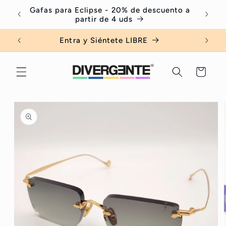
Ir
Gafas para Eclipse - 20% de descuento a
Serv
directamente
partir de 4 uds
al contenido
Entra y Siéntete LIBRE
Carrito
Ir
directamente
a la
información
del producto