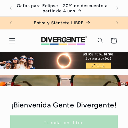
Ir
Gafas para Eclipse - 20% de descuento a
Serv
directamente
partir de 4 uds
al contenido
Entra y Siéntete LIBRE
Carrito
¡Bienvenida Gente Divergente!
Tienda on-line