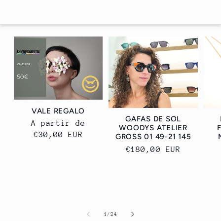
VALE REGALO
GAFAS DE SOL
Precio
A partir de
WOODYS ATELIER
habitual
€30,00 EUR
GROSS 01 49-21 145
Precio
€180,00 EUR
habitual
de
1
/
24