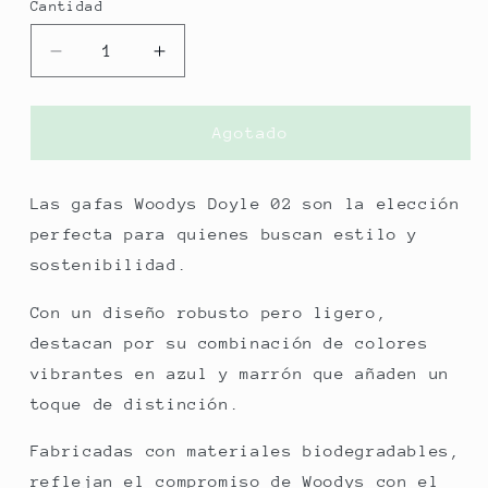
Cantidad
Reducir
Aumentar
cantidad
cantidad
para
para
GAFAS
GAFAS
Agotado
MEDIA
MEDIA
LUNA
LUNA
WOODYS
WOODYS
Las gafas Woodys Doyle 02 son la elección
DOYLE
DOYLE
perfecta para quienes buscan estilo y
02
02
sostenibilidad.
53-
53-
18
18
Con un diseño robusto pero ligero,
150
150
destacan por su combinación de colores
vibrantes en azul y marrón que añaden un
toque de distinción.
Fabricadas con materiales biodegradables,
reflejan el compromiso de Woodys con el