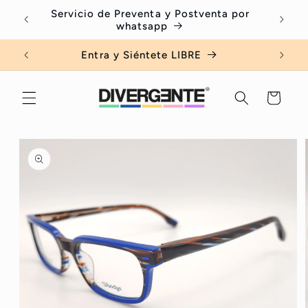
Ir
nto a
Servicio de Preventa y Postventa por
directamente
whatsapp
al contenido
Entra y Siéntete LIBRE
Carrito
Ir
directamente
a la
información
del producto