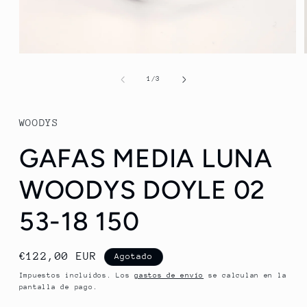
Abrir
elemento
multimedia
de
1
/
3
1
en
una
ventana
WOODYS
modal
GAFAS MEDIA LUNA
WOODYS DOYLE 02
53-18 150
Precio
€122,00 EUR
Agotado
habitual
Impuestos incluidos. Los
gastos de envío
se calculan en la
pantalla de pago.