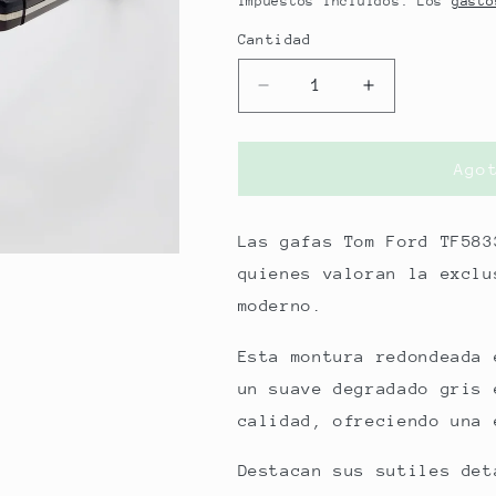
Impuestos incluidos. Los
gasto
Cantidad
Reducir
Aumentar
cantidad
cantidad
para
para
GAFAS
GAFAS
Ago
TOM
TOM
FORD
FORD
FT5833-
FT5833-
Las gafas Tom Ford TF583
B
B
quienes valoran la exclu
056
056
moderno.
49-
49-
20
20
Esta montura redondeada
145
145
un suave degradado gris 
calidad, ofreciendo una 
Destacan sus sutiles det