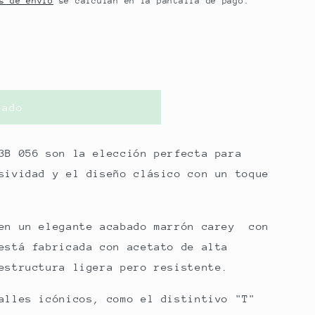
s de envío
se calculan en la pantalla de pago.
ó
n
tado
3B 056 son la elección perfecta para
sividad y el diseño clásico con un toque
 en un elegante acabado marrón carey con
está fabricada con acetato de alta
estructura ligera pero resistente.
alles icónicos, como el distintivo "T"