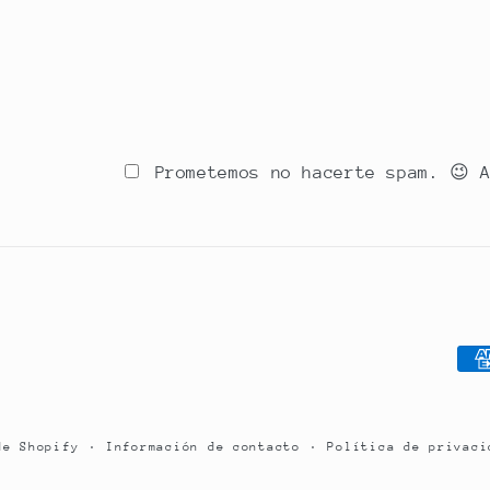
Prometemos no hacerte spam. 😉 
For
de
pag
Información de contacto
Política de privaci
de Shopify