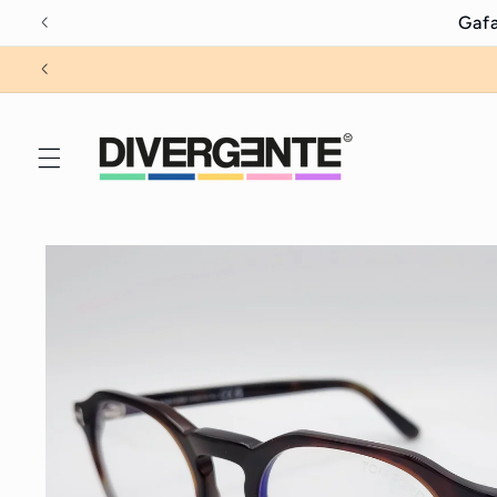
Ir
Gafa
directamente
al contenido
Ir
directamente
a la
información
del producto