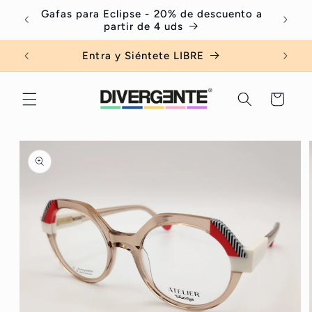
Ir
Gafas para Eclipse - 20% de descuento a
Serv
directamente
partir de 4 uds
al contenido
Entra y Siéntete LIBRE
Carrito
Ir
directamente
a la
información
del producto